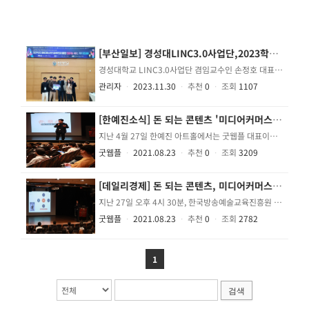
[부산일보] 경성대LINC3.0사업단,2023학년도 인공지능 경진대회 우수상 획득
경성대학교 LINC3.0사업단 겸임교수인 손정호 대표님께서 강의하는 에꼴프로젝트 캡스톤디자인 과정의 학생들이 2023 마이크로소프트 클라우드를 활용한 인공지능 서비스 개발 경진대회에서 우수상 및 장려상을 수상하였습니다. 수상하신 학생들에게 축하의 인사를 전합니다. 출처 : 부산일보 https://www.busan.com/view/busan/view.php?code=2023110716044230708
관리자
ㆍ
2023.11.30
ㆍ
추천
0
ㆍ
조회
1107
[한예진소식] 돈 되는 콘텐츠 '미디어커머스' 현황과 진로전략 특강 후기!
지난 4월 27일 한예진 아트홀에서는 굿웹플 대표이신 손정호 특강 강사님의 미디어커머스 현황과 진로 전략에 대한 특강이 진행되었습니다. 영상을 공부하는 학생이라면 누구나 궁금해하는 요즘 핫한 트렌드 미디어커머스! 그 미디어커머스란 무엇인지 이론적 이해와 콘텐츠 제작, 온라인상거래까지! 시장의 흐름을 파악하는 노하우도 함께 들을 수 있는 뜻깊은 시간이였습니다.
굿웹플
ㆍ
2021.08.23
ㆍ
추천
0
ㆍ
조회
3209
[데일리경제] 돈 되는 콘텐츠, 미디어커머스 현황과 진로전략” 한예진 특강 열려
지난 27일 오후 4시 30분, 한국방송예술교육진흥원 평생교육시설(이하 한·예·진) 아트홀에서 ‘돈되는 콘텐츠, 미디어커머스의 현황과 진로전략’이라는 주제로 특강이 진행되었다. 이번 특강은 웹과 모바일 플랫폼 위주로 급변하고 있는 영상산업시장에서 주류로 떠오르고 있는 미디어커머스에 대한 개괄과 현황 및 여러 형태의 미디어커머스 콘텐츠들을 소개하며 영상계열 재학생들에게 앞으로의 진로전략을 제시하는 트렌디한 강의였다. ‘돈되는 콘텐츠, 미디어커머스의 현황과 진로전략’을 주제로 한·예·진 특강을 맡은 손정호 강사는, 현재 굿웹플 대표를 맡고 있으며, 경성대학교와 콘텐츠코리아랩 외 여러 대학, 관공서, 기업에서의 강연과 소상공인을 위한 미디어커머스 강의 및 컨설팅을 해온 베테랑이다.(중략) 기사출처 : 데일리경제 (http://www.kdpress.co.kr/news/articleView.html?idxno=102616) 출처 : 데일리경제(http://www.kdpress.co.kr)
굿웹플
ㆍ
2021.08.23
ㆍ
추천
0
ㆍ
조회
2782
1
검색