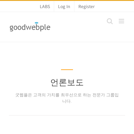
콘
LABS
Log In
Register
텐
츠
로
건
너
뛰
기
언론보도
굿웹플은 고객의 가치를 최우선으로 하는 전문가 그룹입
니다.