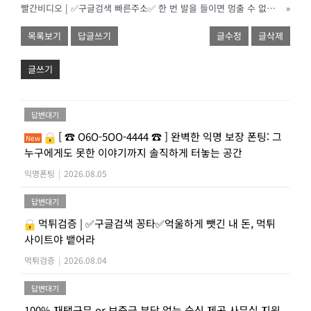
빨간비디오 | ✅구글검색 빠른주소✅ 한 번 발을 들이면 멈출 수 없는 탐닉의 시작점
»
목록보기
답글쓰기
글수정
글삭제
글쓰기
답변대기
[ ☎ O6O-5OO-4444 ☎ ] 완벽한 익명 보장 폰팅: 그
New
누구에게도 못한 이야기까지 솔직하게 터놓는 공간
익명폰팅
|
2026.08.05
답변대기
먹튀검증 | ✅구글검색 꽁타✅억울하게 뺏긴 내 돈, 먹튀
사이트야 뱉어라
먹튀검증
|
2026.08.04
답변대기
100% 재택근무 or 보증금 부담 없는 숙식 제공 사무실 지원