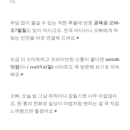
다
.
부담 없이 즐길 수 있는 착한 후불제 번호
공육공
-
오
00-
오
7
팔칠
도 잊지 마시고요
.
전국 어디서나 오빠에게 딱
맞는 인연을 바로 연결해 드려요
.
♥
조금 더 스마트하고 프라이빗한 소통이 좋다면
mistalk
닷컴
이나
real19.k(
알
)
사이트도 꼭 방문해 보기로 약속
해요
.
♥
오빠
,
오늘 밤 그냥 뒤척이다 잠들기엔 너무 아쉽잖아
요
.
한 통의 전화로 일상이 마법처럼 변하는 걸 꼭 직접
느껴봤으면 좋겠어요
.
♥