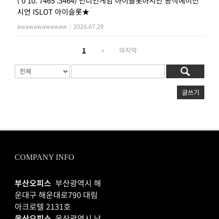
( 0 10. 7465 .3464) 인디언게임 아이슬롯아시안 공식에이전
시언 ISLOT 아이슬롯★
awawawawawaw
|
2026.07.29
1
»
마지막
글쓰기
COMPANY INFO
부산오피스
부산광역시 해
운대구 해운대로790 대림
아크로텔 2131호
울산오피스
울산광역시 남