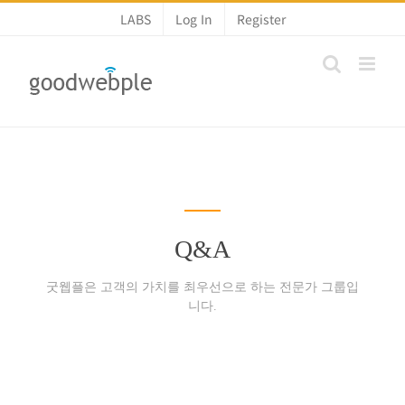
콘
LABS
Log In
Register
텐
츠
로
건
너
뛰
기
Q&A
굿웹플은 고객의 가치를 최우선으로 하는 전문가 그룹입
니다.