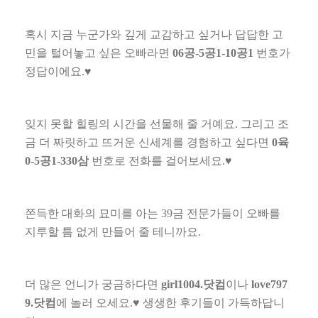
혹시 지금 누군가와 깊게 교감하고 싶거나 답답한 고
민을 털어놓고 싶은 오빠라면
06
공
-5
공
1-10
공
1
번호가
정답이에요
.
♥
잊지 못할 힐링의 시간을 선물해 줄 거예요
.
그리고 조
금 더 짜릿하고 뜨거운 신세계를 경험하고 싶다면
0
육
0-5
공
1-330
삼
번호로 전화를 걸어보세요
.
♥
쫀득한 대화의 묘미를 아는
39
금 전문가들이 오빠를
지루할 틈 없게 만들어 줄 테니까요
.
더 많은 언니가 궁금하다면
girl1004.
닷컴
이나
love797
9.
닷컴
에 놀러 오세요
.
♥
생생한 후기들이 가득하답니