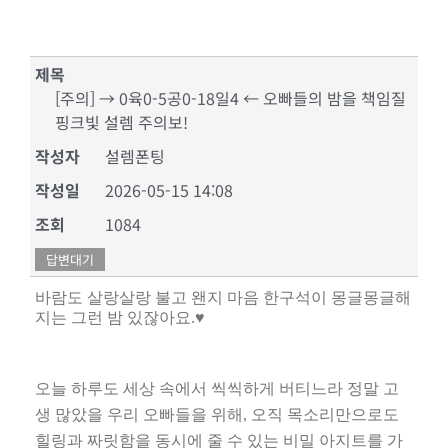
제목
[주의] → 0육0-5공0-18일4 ← 오빠들의 밤을 책임질
핑크빛 설렘 주의보!
작성자
설렘폰팅
작성일
2026-05-15 14:08
조회
1084
답변대기
바람도 살랑살랑 불고 왠지 마음 한구석이 몽글몽글해
지는 그런 밤 있잖아요
.
♥
오늘 하루도 세상 속에서 씩씩하게 버티느라 정말 고
생 많았을 우리 오빠들을 위해
,
오직 목소리만으로도
힐링과 짜릿함을 동시에 줄 수 있는 비밀 아지트를 가