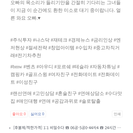
오빠의 목소리가 들리기만을 간절히 기다리는 그녀들
이 지금 이 순간에도 환한 미소로 대기 중이랍니다
.
얼
른 와요 오빠
.
♥
#
주식투자
#
나스닥
#
재테크
#
경제뉴스
#
금리인상
#
엔
저현상
#
절세전략
#
창업아이템
#
수입차
#
중고차직거
래
#
전기차추천
#bmw #
벤츠
#
아우디
#
포르쉐
#
테슬라
#
자동차튜닝
#
캠핑카
#
골프스윙
#
여자친구
#
전화데이트
#
전화데이
트
#
이성친구
#
랜선연애
#
고민상담
#
혼술친구
#
연애상담소
#
수다맛
집
#
애인대행
#
연애
#
공감과위로
#
솔로탈출
좋아요
0
싫어요
0
인쇄
«
[후불제/착한가격] 1:1 비밀수다 ☎ 06공-5공0-44사4 ☎ 24시간 풀대기 중