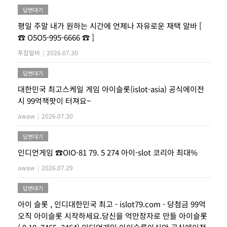
답변대기
평일 주말 내가 원하는 시간에 언제나 자유로운 재택 알바 [
☎ O5O5-995-6666 ☎ ]
투잡알바
|
2026.07.30
답변대기
대한민국 최고스케일 게임 아이슬롯(islot-asia) 공식에이전
시 99억잭팟이 터져요~
awaw
|
2026.07.30
답변대기
인디언게임 ☎OIO-81 79. 5 274 아이-slot 코리아 최대%
awaw
|
2026.07.29
답변대기
아이 슬롯 , 인디대한민국 최고 - islot79.com - 당첨금 99억
오직 아이슬롯 시작하세요.당신을 억만장자로 만들 아이슬롯