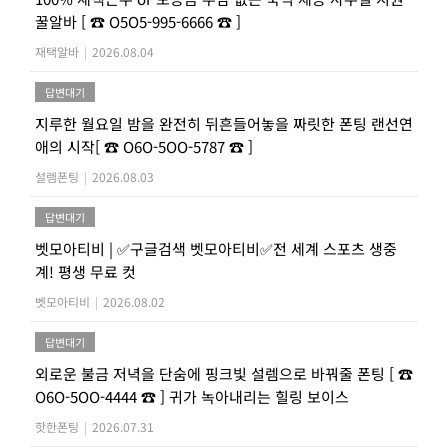
꿀알바 [ ☎ O5O5-995-6666 ☎ ]
재택알바
|
2026.08.04
답변대기
지루한 월요일 밤을 완전히 뒤흔들어놓을 짜릿한 폰팅 랜선연
애의 시작[ ☎ O6O-5OO-5787 ☎ ]
설렘폰팅
|
2026.08.03
답변대기
벳모아티비 | ✅구글검색 벳모아티비✅전 세계 스포츠 생중
계! 평생 무료 컷
벳모아티비
|
2026.08.02
답변대기
외로운 불금 저녁을 단숨에 핑크빛 설렘으로 바꿔줄 폰팅 [ ☎
O6O-5OO-4444 ☎ ] 귀가 녹아내리는 힐링 보이스
핫한폰팅
|
2026.07.31