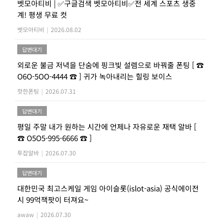
벳모아티비 | ✅구글검색 벳모아티비✅전 세계 스포츠 생중
계! 평생 무료 컷
벳모아티비
|
2026.08.02
답변대기
외로운 불금 저녁을 단숨에 핑크빛 설렘으로 바꿔줄 폰팅 [ ☎
O6O-5OO-4444 ☎ ] 귀가 녹아내리는 힐링 보이스
핫한폰팅
|
2026.07.31
답변대기
평일 주말 내가 원하는 시간에 언제나 자유로운 재택 알바 [
☎ O5O5-995-6666 ☎ ]
투잡알바
|
2026.07.30
답변대기
대한민국 최고스케일 게임 아이슬롯(islot-asia) 공식에이전
시 99억잭팟이 터져요~
awaw
|
2026.07.30