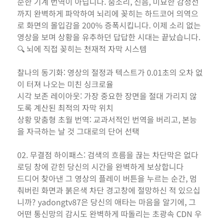
순한 기계 번역이 아닙니다. 숨소리, 신음, 미묘한 감정선
까지 완벽하게 파악하여 뇌리에 꽂히는 하드코어 의역으
로 화면의 몰입감을 200% 증폭시킵니다. 이제 소리 없는
영상을 보며 상황을 유추하던 답답한 시대는 끝났습니다.
🔍 뇌에 직접 꽂히는 천재적 자막 시스템
찰나의 동기화: 영상의 절정과 텍스트가 0.01초의 오차 없
이 터져 나오는 미친 싱크로율
시각 보존 레이아웃: 가장 중요한 장면을 절대 가리지 않
도록 계산된 최적의 자막 위치
상황 맞춤형 초월 번역: 교과서적인 번역을 버리고, 본능
을 자극하는 날 것 그대로의 단어 선택
02. 무결점 하이패스: 검색의 흐름을 끊는 차단막은 없다
로딩 창에 갇힌 당신의 시간을 완벽하게 보상합니다
드디어 찾아낸 그 영상의 플레이 버튼을 누르는 순간, 멈
춰버린 화면과 붉은색 차단 경고창에 절망하신 적 있으십
니까? yadongtv87은 당신의 애타는 마음을 알기에, 그
어떤 통신망의 감시도 완벽하게 따돌리는 초광속 CDN 우