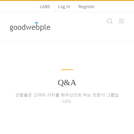
콘
LABS
Log In
Register
텐
츠
로
건
너
뛰
기
Q&A
굿웹플은 고객의 가치를 최우선으로 하는 전문가 그룹입
니다.