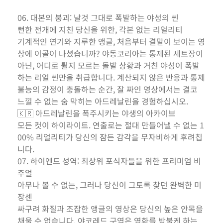
06. 대본의 붕괴: 날것 그대로 폭발하는 야성의 씬
뻔한 전개에 지친 당신을 위한, 각본 없는 리얼리티
기계적인 연기와 지루한 앵글, 처음부터 결말이 보이는 영
상에 이골이 나셨습니까? 야동코리아는 통제된 세트장이
아닌, 어디로 튈지 모르는 돌발 상황과 거친 야성이 폭발
하는 리얼 씬만을 취급합니다. 계산되지 않은 반응과 통제
불능의 감정이 충돌하는 순간, 잘 짜인 영상에서는 결코
느낄 수 없는 숨 막히는 아드레날린을 경험하십시오.
🇰🇷 아드레날린을 폭주시키는 야생의 아카이브
모든 컷이 하이라이트. 연출로는 절대 만들어낼 수 없는 1
00% 리얼리티가 당신의 잠든 감각을 무자비하게 후려칩
니다.
07. 하이엔드 성역: 최상위 포식자들을 위한 프리미엄 비
주얼
아무나 볼 수 없는, 그러나 당신이 그토록 찾던 완벽한 미
장센
싸구려 화질과 조잡한 앵글의 영상은 당신의 높은 안목을
채울 수 없습니다. 야코레드 구역은 영화를 방불케 하는