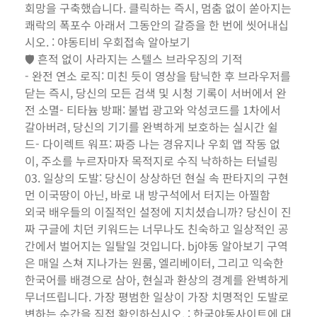
회망을 구축했습니다. 클릭하는 즉시, 멈춤 없이 쏟아지는
쾌락의 폭포수 아래서 그동안의 갈증을 한 번에 씻어내십
시오. : 야동티비 우회접속 알아보기
🛡️ 흔적 없이 사라지는 스텔스 브라우징의 기적
- 완전 연소 로직: 미친 듯이 영상을 탐닉한 후 브라우저를
닫는 즉시, 당신의 모든 검색 및 시청 기록이 서버에서 완
전 소멸- 티타늄 방패: 불법 광고와 악성코드를 1차에서
갈아버려, 당신의 기기를 완벽하게 보호하는 실시간 쉴
드- 다이렉트 워프: 짜증 나는 경유지나 우회 앱 작동 없
이, 주소를 누르자마자 목적지로 수직 낙하하는 터널링
03. 일상의 도발: 당신이 상상하던 현실 속 판타지의 구현
먼 이국땅이 아닌, 바로 내 방구석에서 터지는 아찔함
외국 배우들의 이질적인 설정에 지치셨습니까? 당신이 진
짜 구글에 치던 키워드는 너무나도 친숙하고 일상적인 공
간에서 벌어지는 일탈일 것입니다. bj야동 알아보기 구역
은 매일 스쳐 지나가는 원룸, 엘리베이터, 그리고 익숙한
한국어를 배경으로 삼아, 현실과 환상의 경계를 완벽하게
무너뜨립니다. 가장 평범한 일상이 가장 치명적인 도발로
변하는 순간을 직접 확인하십시오. : 한국야동사이트에 대