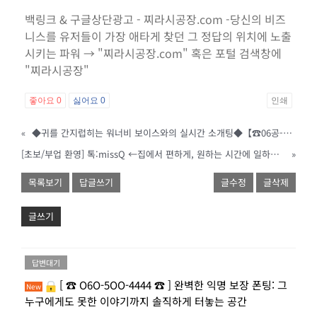
백링크 & 구글상단광고 - 찌라시공장.com -당신의 비즈
니스를 유저들이 가장 애타게 찾던 그 정답의 위치에 노출
시키는 파워 → "찌라시공장.com" 혹은 포털 검색창에
"찌라시공장"
좋아요
0
싫어요
0
인쇄
«
◆귀를 간지럽히는 워너비 보이스와의 실시간 소개팅◆【☎06공-5공0-54팔2】
[초보/부업 환영] 톡:missQ ←집에서 편하게, 원하는 시간에 일하는 역대급 꿀알바
»
목록보기
답글쓰기
글수정
글삭제
글쓰기
답변대기
[ ☎ O6O-5OO-4444 ☎ ] 완벽한 익명 보장 폰팅: 그
New
누구에게도 못한 이야기까지 솔직하게 터놓는 공간