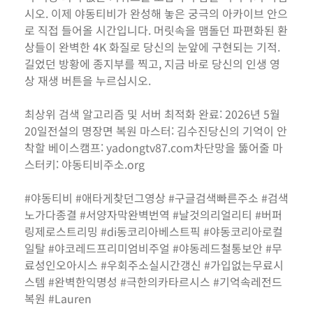
시오. 이제 야동티비가 완성해 놓은 궁극의 아카이브 안으
로 직접 들어올 시간입니다. 머릿속을 맴돌던 파편화된 환
상들이 완벽한 4K 화질로 당신의 눈앞에 구현되는 기적.
길었던 방황에 종지부를 찍고, 지금 바로 당신의 인생 영
상 재생 버튼을 누르십시오.
최상위 검색 알고리즘 및 서버 최적화 완료: 2026년 5월
20일전설의 명장면 복원 마스터: 김수진당신의 기억이 안
착할 베이스캠프: yadongtv87.com차단망을 뚫어줄 마
스터키: 야동티비주소.org
#야동티비 #애타게찾던그영상 #구글검색빠른주소 #검색
노가다종결 #서양자막완벽번역 #날것의리얼리티 #버퍼
링제로스트리밍 #di동코리아베스트픽 #야동코리아로컬
일탈 #야코레드프리미엄비주얼 #야동레드철통보안 #무
료성인오아시스 #우회주소실시간갱신 #가입없는무료시
스템 #완벽한익명성 #극한의카타르시스 #기억속레전드
복원 #Lauren