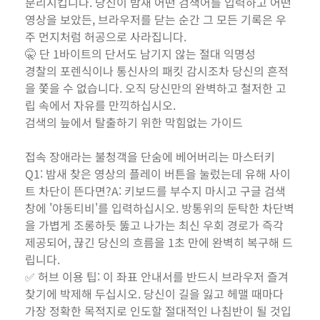
분리시킵니다. 당신이 밤새 어떤 검색어를 입력하고 어떤
영상을 보았든, 브라우저를 닫는 순간 그 모든 기록은 우
주 먼지처럼 허공으로 사라집니다.
🤫 단 1바이트의 단서도 남기지 않는 절대 익명성
경찰의 포렌식이나 통신사의 패킷 감시조차 당신의 흔적
을 쫓을 수 없습니다. 오직 당신만의 완벽하고 철저한 고
립 속에서 자유를 만끽하십시오.
검색의 늪에서 탈출하기 위한 막힘없는 가이드
접속 장애라는 불청객을 단숨에 베어버리는 마스터키
Q1: 밤새 찾은 영상의 플레이 버튼을 눌렀는데 유해 사이
트 차단이 뜬다면?A: 키보드를 부수지 마시고 구글 검색
창에 '야동티비'를 입력하십시오. 방통위의 둔탁한 차단벽
을 가볍게 조롱하듯 뚫고 나가는 최신 우회 경로가 즉각
제공되어, 끊긴 당신의 흐름을 1초 만에 완벽히 복구해 드
립니다.
✅ 허브 이용 팁: 이 좌표 안내서를 반드시 브라우저 즐겨
찾기에 박제해 두십시오. 당신이 길을 잃고 헤맬 때마다
가장 정확한 목적지로 인도할 절대적인 나침반이 될 것입