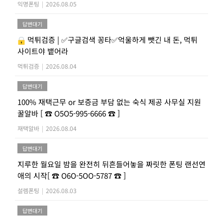
익명폰팅
|
2026.08.05
답변대기
먹튀검증 | ✅구글검색 꽁타✅억울하게 뺏긴 내 돈, 먹튀
사이트야 뱉어라
먹튀검증
|
2026.08.04
답변대기
100% 재택근무 or 보증금 부담 없는 숙식 제공 사무실 지원
꿀알바 [ ☎ O5O5-995-6666 ☎ ]
재택알바
|
2026.08.04
답변대기
지루한 월요일 밤을 완전히 뒤흔들어놓을 짜릿한 폰팅 랜선연
애의 시작[ ☎ O6O-5OO-5787 ☎ ]
설렘폰팅
|
2026.08.03
답변대기