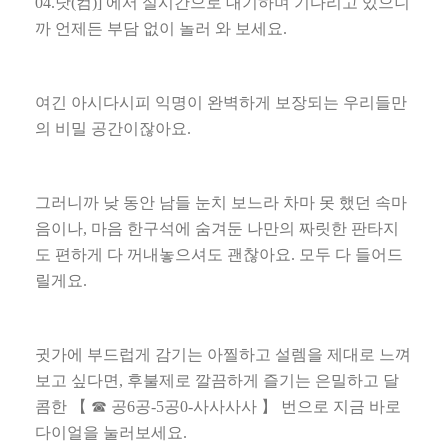
04.
닷
(
컴
)]
에서 실시간으로 대기하며 기다리고 있으니
까 언제든 부담 없이 놀러 와 보세요
.
여긴 아시다시피 익명이 완벽하게 보장되는 우리들만
의 비밀 공간이잖아요
.
그러니까 낮 동안 남들 눈치 보느라 차마 못 했던 속마
음이나
,
마음 한구석에 숨겨둔 나만의 짜릿한 판타지
도 편하게 다 꺼내놓으셔도 괜찮아요
.
모두 다 들어드
릴게요
.
귓가에 부드럽게 감기는 아찔하고 설렘을 제대로 느껴
보고 싶다면
,
후불제로 깔끔하게 즐기는 은밀하고 달
콤한
【 ☎
공
6
공
-5
공
0-
사사사사
】
번으로 지금 바로
다이얼을 눌러보세요
.