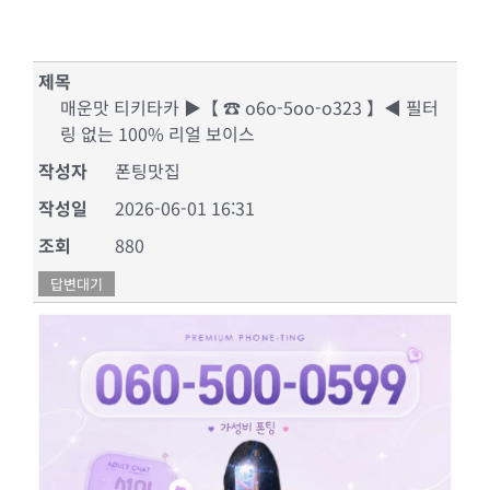
제목
매운맛 티키타카 ▶【 ☎ o6o-5oo-o323 】◀ 필터
링 없는 100% 리얼 보이스
작성자
폰팅맛집
작성일
2026-06-01 16:31
조회
880
답변대기