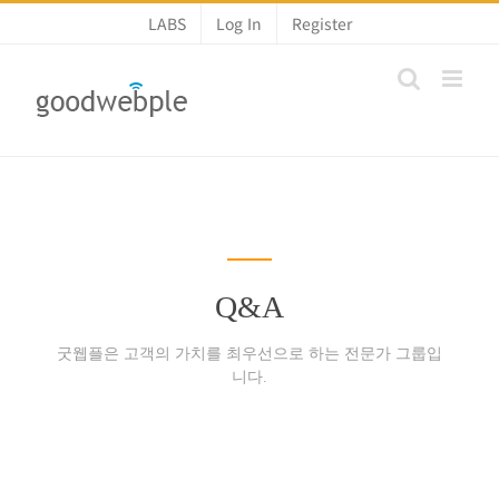
콘
LABS
Log In
Register
텐
츠
로
건
너
뛰
기
Q&A
굿웹플은 고객의 가치를 최우선으로 하는 전문가 그룹입
니다.