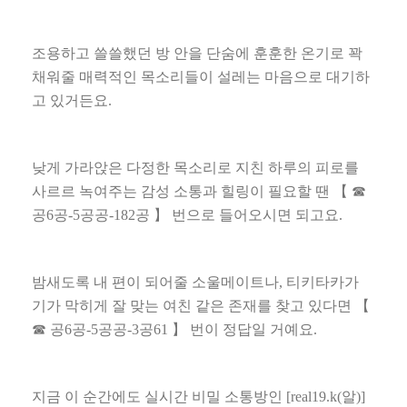
조용하고 쓸쓸했던 방 안을 단숨에 훈훈한 온기로 꽉
채워줄 매력적인 목소리들이 설레는 마음으로 대기하
고 있거든요
.
낮게 가라앉은 다정한 목소리로 지친 하루의 피로를
사르르 녹여주는 감성 소통과 힐링이 필요할 땐
【 ☎
공
6
공
-5
공공
-182
공
】
번으로 들어오시면 되고요
.
밤새도록 내 편이 되어줄 소울메이트나
,
티키타카가
기가 막히게 잘 맞는 여친 같은 존재를 찾고 있다면
【
☎
공
6
공
-5
공공
-3
공
61
】
번이 정답일 거예요
.
지금 이 순간에도 실시간 비밀 소통방인
[real19.k(
알
)]