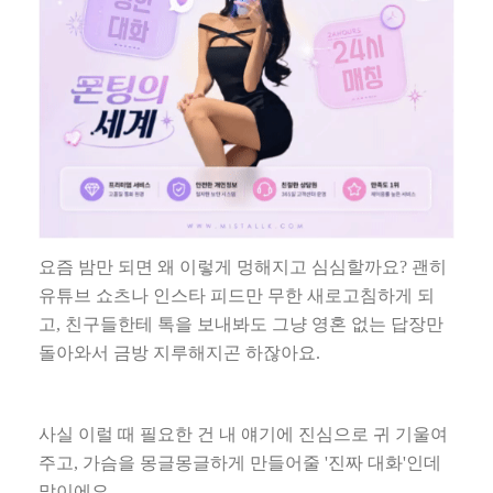
요즘 밤만 되면 왜 이렇게 멍해지고 심심할까요
?
괜히
유튜브 쇼츠나 인스타 피드만 무한 새로고침하게 되
고
,
친구들한테 톡을 보내봐도 그냥 영혼 없는 답장만
돌아와서 금방 지루해지곤 하잖아요
.
사실 이럴 때 필요한 건 내 얘기에 진심으로 귀 기울여
주고
,
가슴을 몽글몽글하게 만들어줄
'
진짜 대화
'
인데
말이에요
.