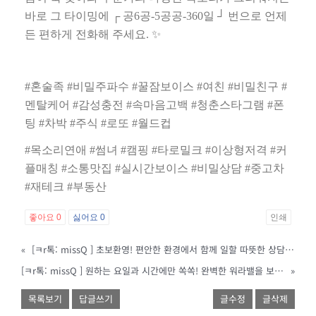
바로 그 타이밍에
┌
공
6
공
-5
공공
-360
일
┘
번으로 언제
든 편하게 전화해 주세요
.
✨
#
혼술족
#
비밀주파수
#
꿀잠보이스
#
여친
#
비밀친구
#
멘탈케어
#
감성충전
#
속마음고백
#
청춘스타그램
#
폰
팅
#
차박
#
주식
#
로또
#
월드컵
#
목소리연애
#
썸녀
#
캠핑
#
타로밀크
#
이상형저격
#
커
플매칭
#
소통맛집
#
실시간보이스
#
비밀상담
#
중고차
#
재테크
#
부동산
좋아요
0
싫어요
0
인쇄
«
[ㅋr톡: missQ ] 초보환영! 편안한 환경에서 함께 일할 따뜻한 상담원 분을 모셔요
[ㅋr톡: missQ ] 원하는 요일과 시간에만 쏙쏙! 완벽한 워라밸을 보장해요
»
목록보기
답글쓰기
글수정
글삭제