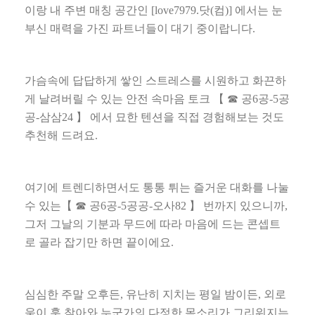
이랑 내 주변 매칭 공간인
[love7979.
닷
(
컴
)]
에서는 눈
부신 매력을 가진 파트너들이 대기 중이랍니다
.
가슴속에 답답하게 쌓인 스트레스를 시원하고 화끈하
게 날려버릴 수 있는 안전 속마음 토크
【 ☎
공
6
공
-5
공
공
-
삼삼
24
】
에서 묘한 텐션을 직접 경험해보는 것도
추천해 드려요
.
여기에 트렌디하면서도 통통 튀는 즐거운 대화를 나눌
수 있는
【 ☎
공
6
공
-5
공공
-
오사
82
】
번까지 있으니까
,
그저 그날의 기분과 무드에 따라 마음에 드는 콘셉트
로 골라 잡기만 하면 끝이에요
.
심심한 주말 오후든
,
유난히 지치는 평일 밤이든
,
외로
움이 훅 찾아와 누군가의 다정한 목소리가 그리워지는