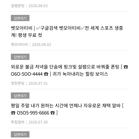
설렘폰팅
|
2026.08.03
답변대기
벳모아티비 | ✅구글검색 벳모아티비✅전 세계 스포츠 생중
계! 평생 무료 컷
벳모아티비
|
2026.08.02
답변대기
외로운 불금 저녁을 단숨에 핑크빛 설렘으로 바꿔줄 폰팅 [ ☎
O6O-5OO-4444 ☎ ] 귀가 녹아내리는 힐링 보이스
핫한폰팅
|
2026.07.31
답변대기
평일 주말 내가 원하는 시간에 언제나 자유로운 재택 알바 [
☎ O5O5-995-6666 ☎ ]
투잡알바
|
2026.07.30
답변대기