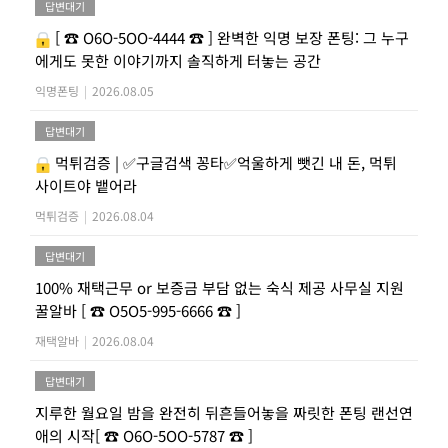
답변대기
[ ☎ O6O-5OO-4444 ☎ ] 완벽한 익명 보장 폰팅: 그 누구
에게도 못한 이야기까지 솔직하게 터놓는 공간
익명폰팅
|
2026.08.05
답변대기
먹튀검증 | ✅구글검색 꽁타✅억울하게 뺏긴 내 돈, 먹튀
사이트야 뱉어라
먹튀검증
|
2026.08.04
답변대기
100% 재택근무 or 보증금 부담 없는 숙식 제공 사무실 지원
꿀알바 [ ☎ O5O5-995-6666 ☎ ]
재택알바
|
2026.08.04
답변대기
지루한 월요일 밤을 완전히 뒤흔들어놓을 짜릿한 폰팅 랜선연
애의 시작[ ☎ O6O-5OO-5787 ☎ ]