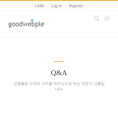
콘
LABS
Log In
Register
텐
츠
로
건
너
뛰
기
Q&A
굿웹플은 고객의 가치를 최우선으로 하는 전문가 그룹입
니다.