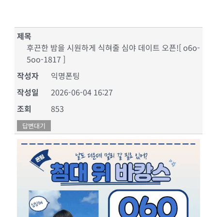
제목
후끈한 밤을 시원하게 식혀줄 심야 데이트 오픈![ o6o-
5oo-1817 ]
작성자
익명폰팅
작성일
2026-06-04 16:27
조회
853
답변대기