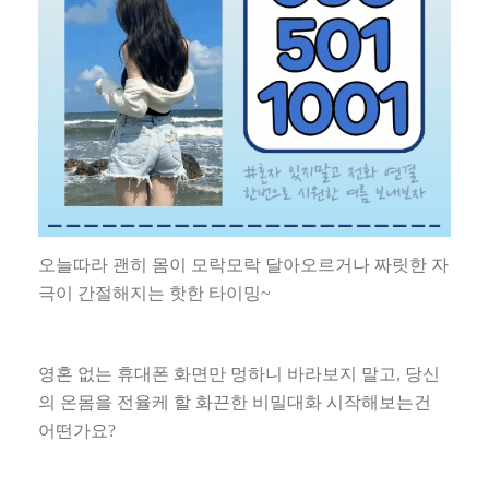
오늘따라 괜히 몸이 모락모락 달아오르거나 짜릿한 자
극이 간절해지는 핫한 타이밍
~
영혼 없는 휴대폰 화면만 멍하니 바라보지 말고
,
당신
의 온몸을 전율케 할 화끈한 비밀대화 시작해보는건
어떤가요
?