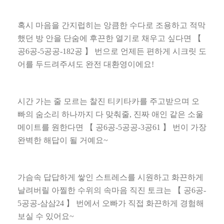
혹시 마음을 간지럽히는 앙큼한 수다로 조용하고 적막
했던 방 안을 단숨에 후끈한 열기로 채우고 싶다면
【
공
6
공
-5
공공
-182
공
】
번으로 언제든 편하게 시크릿 도
어를 두드려주셔도 완전 대환영이에요
!
시간 가는 줄 모르는 찰진 티키타카를 주고받으며 오
빠의 숨소리 하나까지 다 맞춰줄
,
진짜 애인 같은 소울
메이트를 원한다면
【
공
6
공
-5
공공
-3
공
61
】
번이 가장
완벽한 해답이 될 거예요
~
가슴속 답답하게 쌓인 스트레스를 시원하고 화끈하게
날려버릴 아찔한 수위의 속마음 직진 토크는
【
공
6
공
-
5
공공
-
삼삼
24
】
번에서 오빠가 직접 화끈하게 경험해
보실 수 있어요
~