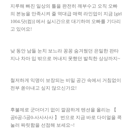
지루해 빠진 일상의 틀을 완전히 깨부수고 오직 오빠
의 본능을 만족시켜 줄 역대급 매력 라인업이 지금
[girl
1004.
닷
(
컴
)]
에서 실시간으로 대기하며 오빠를 기다리
고 있어요
!
낮 동안 남들 눈치 보느라 꽁꽁 숨겨뒀던 은밀한 판타
지나 차마 입 밖으로 꺼내지 못했던 발칙한 상상까지
~
철저하게 익명이 보장되는 비밀 공간 속에서 거침없이
전부 쏟아내고 싶지 않으신가요
!
후불제로 군더더기 없이 깔끔하게 텐션을 올리는
【
공
6
공
-5
공
0-
사사사사
】
번으로 지금 바로 다이얼을 콕
눌러 짜릿함을 선점해 보세요
~!