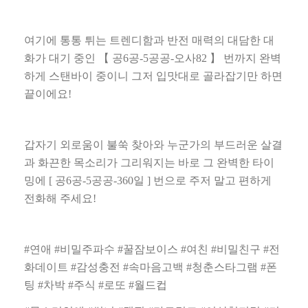
여기에 통통 튀는 트렌디함과 반전 매력의 대담한 대
화가 대기 중인
【
공
6
공
-5
공공
-
오사
82
】
번까지 완벽
하게 스탠바이 중이니 그저 입맛대로 골라잡기만 하면
끝이에요
!
갑자기 외로움이 불쑥 찾아와 누군가의 부드러운 살결
과 화끈한 목소리가 그리워지는 바로 그 완벽한 타이
밍에
[
공
6
공
-5
공공
-360
일
]
번으로 주저 말고 편하게
전화해 주세요
!
#
연애
#
비밀주파수
#
꿀잠보이스
#
여친
#
비밀친구
#
전
화데이트
#
감성충전
#
속마음고백
#
청춘스타그램
#
폰
팅
#
차박
#
주식
#
로또
#
월드컵