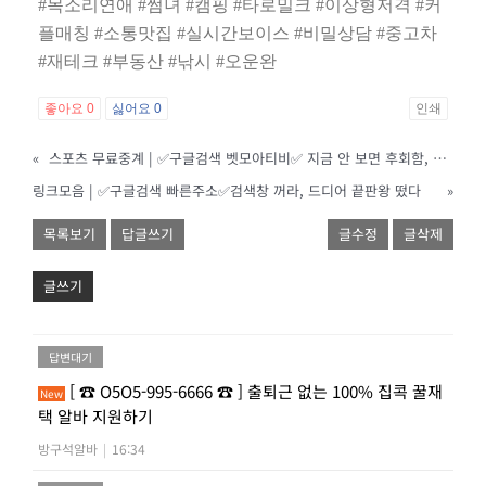
#
목소리연애
#
썸녀
#
캠핑
#
타로밀크
#
이상형저격
#
커
플매칭
#
소통맛집
#
실시간보이스
#
비밀상담
#
중고차
#
재테크
#
부동산
#
낚시
#
오운완
좋아요
0
싫어요
0
인쇄
«
스포츠 무료중계 | ✅구글검색 벳모아티비✅ 지금 안 보면 후회함, 방구석 무제한 시청.
링크모음 | ✅구글검색 빠른주소✅검색창 꺼라, 드디어 끝판왕 떴다
»
목록보기
답글쓰기
글수정
글삭제
글쓰기
답변대기
[ ☎ O5O5-995-6666 ☎ ] 출퇴근 없는 100% 집콕 꿀재
New
택 알바 지원하기
방구석알바
|
16:34