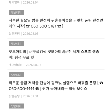
재택알바
|
2026.08.04
답변대기
지루한 월요일 밤을 완전히 뒤흔들어놓을 짜릿한 폰팅 랜선연
애의 시작[ ☎ O6O-5OO-5787 ☎ ]
설렘폰팅
|
2026.08.03
답변대기
벳모아티비 | ✅구글검색 벳모아티비✅전 세계 스포츠 생중
계! 평생 무료 컷
벳모아티비
|
2026.08.02
답변대기
외로운 불금 저녁을 단숨에 핑크빛 설렘으로 바꿔줄 폰팅 [ ☎
O6O-5OO-4444 ☎ ] 귀가 녹아내리는 힐링 보이스
핫한폰팅
|
2026.07.31
답변대기