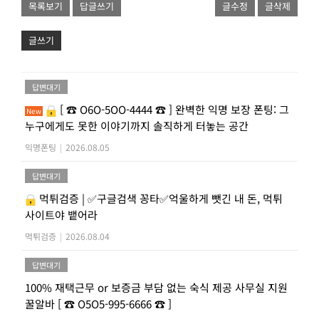
목록보기
답글쓰기
글수정
글삭제
글쓰기
답변대기
[ ☎ O6O-5OO-4444 ☎ ] 완벽한 익명 보장 폰팅: 그
New
누구에게도 못한 이야기까지 솔직하게 터놓는 공간
익명폰팅
|
2026.08.05
답변대기
먹튀검증 | ✅구글검색 꽁타✅억울하게 뺏긴 내 돈, 먹튀
사이트야 뱉어라
먹튀검증
|
2026.08.04
답변대기
100% 재택근무 or 보증금 부담 없는 숙식 제공 사무실 지원
꿀알바 [ ☎ O5O5-995-6666 ☎ ]