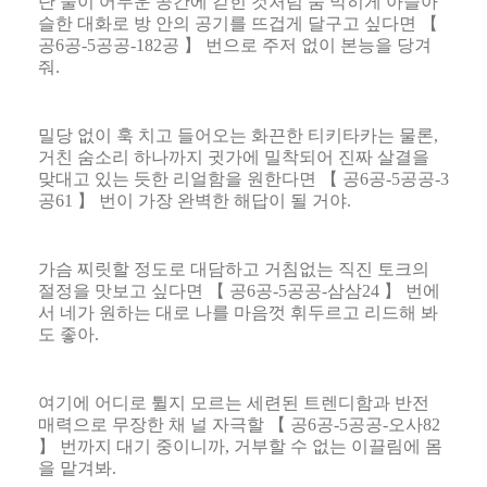
단 둘이 어두운 공간에 갇힌 것처럼 숨 막히게 아슬아
슬한 대화로 방 안의 공기를 뜨겁게 달구고 싶다면
【
공
6
공
-5
공공
-182
공
】
번으로 주저 없이 본능을 당겨
줘
.
밀당 없이 훅 치고 들어오는 화끈한 티키타카는 물론
,
거친 숨소리 하나까지 귓가에 밀착되어 진짜 살결을
맞대고 있는 듯한 리얼함을 원한다면
【
공
6
공
-5
공공
-3
공
61
】
번이 가장 완벽한 해답이 될 거야
.
가슴 찌릿할 정도로 대담하고 거침없는 직진 토크의
절정을 맛보고 싶다면
【
공
6
공
-5
공공
-
삼삼
24
】
번에
서 네가 원하는 대로 나를 마음껏 휘두르고 리드해 봐
도 좋아
.
여기에 어디로 튈지 모르는 세련된 트렌디함과 반전
매력으로 무장한 채 널 자극할
【
공
6
공
-5
공공
-
오사
82
】
번까지 대기 중이니까
,
거부할 수 없는 이끌림에 몸
을 맡겨봐
.