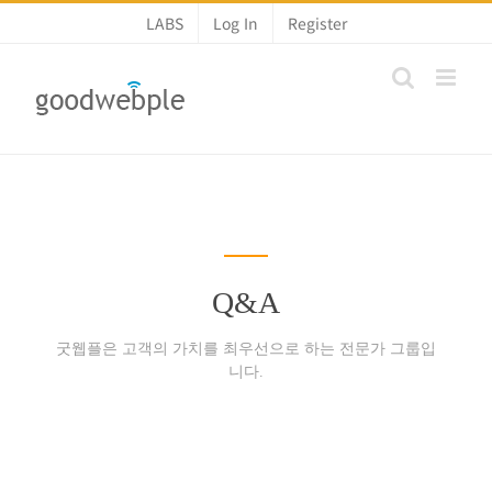
콘
LABS
Log In
Register
텐
츠
로
건
너
뛰
기
Q&A
굿웹플은 고객의 가치를 최우선으로 하는 전문가 그룹입
니다.