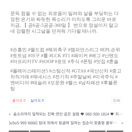
문득 참을 수 없는 외로움이 밀려와 살을 부딪히는 다
정한 온기와 짜릿한 목소리가 미치도록 그리운 바로
지금
,
【
공
6
공
-5
공공
-360
일
】
번으로 망설이지 말고
네 강렬한 시그널을 던져줘 기다릴 테니까
.
#
손흥민
#
월드컵
#
해외축구
#
챔피언스리그
#EPL
순위
#
토트넘
#
야구
#
롤
#LCK #T1 #
페이커
#
배그
#
닌텐도
#
아프리카
TV #SOOP #
로또
#
주식
#
폰팅
#
맛집
#
혼술
#
플레이스테이션
5 #
스팀신작
#GTA6 #
국산신차
#
중고
차직거래
#
제네시스
#
전기차
#
주말날씨
#
미국주식
#
엔비디아
#
테슬라
#
오운완
#
헬스
#
남자패션
#
후불폰
팅
좋아요
0
싫어요
0
인쇄
«
숨소리까지 밀착되는 진짜 연인 같은 설렘 🖤 060-500-1814 🖤 지금 바로 픽해봐
[o5o5-995-6666] 침대 위에서 뒹굴며 일하는 집순이 맞춤형 꿀부업 대모집!
»