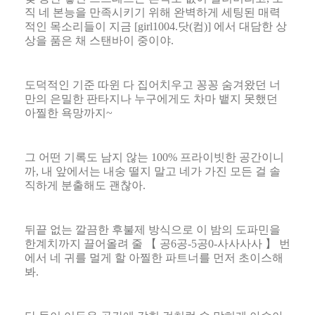
직 네 본능을 만족시키기 위해 완벽하게 세팅된 매력
적인 목소리들이 지금
[girl1004.
닷
(
컴
)]
에서 대담한 상
상을 품은 채 스탠바이 중이야
.
도덕적인 기준 따윈 다 집어치우고 꽁꽁 숨겨왔던 너
만의 은밀한 판타지나 누구에게도 차마 뱉지 못했던
아찔한 욕망까지
~
그 어떤 기록도 남지 않는
100%
프라이빗한 공간이니
까
,
내 앞에서는 내숭 떨지 말고 네가 가진 모든 걸 솔
직하게 분출해도 괜찮아
.
뒤끝 없는 깔끔한 후불제 방식으로 이 밤의 도파민을
한계치까지 끌어올려 줄
【
공
6
공
-5
공
0-
사사사사
】
번
에서 네 귀를 멀게 할 아찔한 파트너를 먼저 초이스해
봐
.