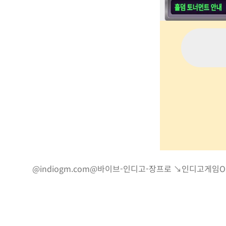
@indiogm.com@바이브-인디고-장프로 ↘인디고게임OI