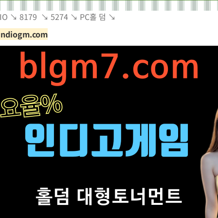
↘ 8179 ↘ 5274 ↘ PC홀 덤 ↘
/indiogm.com