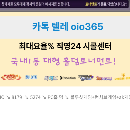
O ↘ 8179 ↘ 5274 ↘ PC홀 덤 ↘ 블루샷게임+펀치브게임+ak