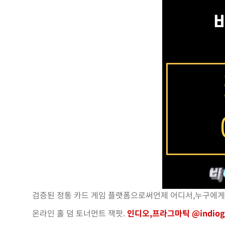
검증된 정통 카드 게임 플랫폼으로써언제 어디서,누구에게
온라인 홀 덤 토너먼트 잭팟.
인디오,프라그마틱 @indiog