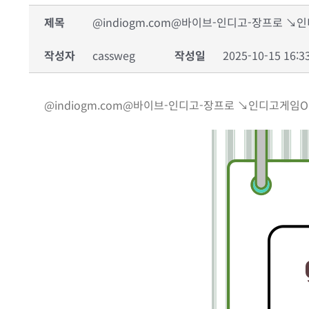
제목
@indiogm.com@바이브-인디고-장프로 ↘인디고
작성자
cassweg
작성일
2025-10-15 16:3
@indiogm.com@바이브-인디고-장프로 ↘인디고게임OIO 