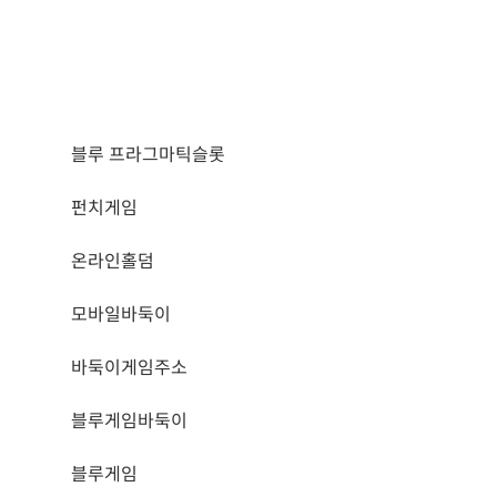
블루 프라그마틱슬롯
펀치게임
온라인홀덤
모바일바둑이
바둑이게임주소
블루게임바둑이
블루게임