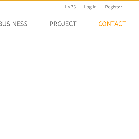
LABS
Log In
Register
BUSINESS
PROJECT
CONTACT