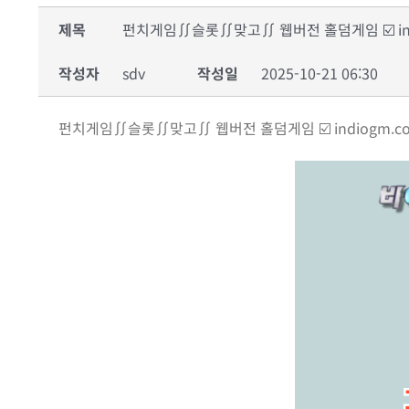
제목
펀치게­임∬슬­롯∬맞­고∬ 웹버전 홀­덤게­임 ☑️ i
작성자
sdv
작성일
2025-10-21 06:30
펀치게­임∬슬­롯∬맞­고∬ 웹버전 홀­덤게­임 ☑️ indiogm.