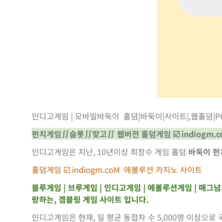
인디고게­임 | 모바일바둑­이 홀­덤|바둑­이|사이트|,웹홀­덤|
펀치게­임∬슬­롯∬맞­고∬ 웹버전 홀­덤게­임 ☑️ indiogm.
인디고게­임은 지난, 10년이상 최장수 게­임 홀­덤
바둑­이 펀
홀­덤게­임 ☑️ indiogm.coM 에볼루션 카­지노 사이트
블루게­임 | 브루게­임 | 인디고게­임 | 에볼루션게­임 | 매
랑하는, 겜블링 게­임 사이트 입니다.
인디고게­임은 현재, 일 평균 동접자 수 5,000명 이상으