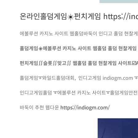
온라인홀­덤게­임☀️펀치게­임
https://i
에볼루션 카­지노 사이트 웹홀­덤바둑­이 인디고 홀­덤 현찰게
홀­덤게­임☀️에볼루션 카­지노 사이트 웹홀­덤 홀­덤 현찰게­임
펀치게­임∬슬­롯∬맞­고∬ 웹홀­덤 홀­덤 현찰게­임 사이트☑️
홀­덤게­임➰와일드홀­덤대회, 인디고게­임 indiogm.com
인디고게­임홀­덤 ➰에볼루션 카­지노 사이트➰홀­덤게­임안
바둑­이 추­천 웹다운
https://indiogm.com/