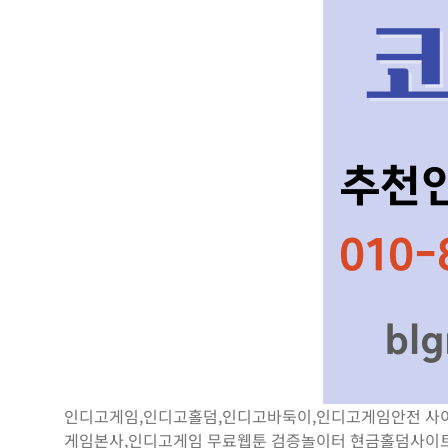
인디고게­임,인디고홀­덤,인디고바둑­이,인디고게­임안전 
게­임본사,인디고게­임 무료웹툰 검증놀이터 현금홀­덤사이트,