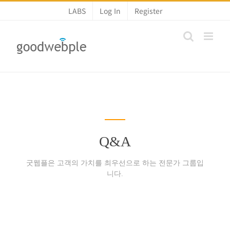
콘
LABS
Log In
Register
텐
츠
로
건
너
뛰
기
Q&A
굿웹플은 고객의 가치를 최우선으로 하는 전문가 그룹입
니다.