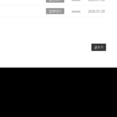
답변대기
awaw
2026.07.29
글쓰기