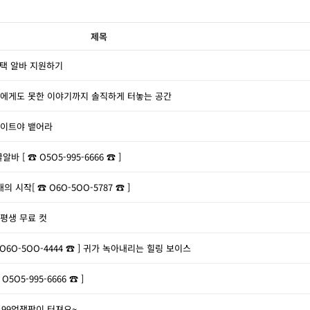
제목
꿀재택 알바 지원하기
그 누구에게도 못한 이야기까지 솔직하게 터놓는 공간
사이트야 뱉어라
[ ☎ O5O5-995-6666 ☎ ]
작[ ☎ O6O-5OO-5787 ☎ ]
평생 무료 컷
6O-5OO-4444 ☎ ] 귀가 녹아내리는 힐링 보이스
O5-995-6666 ☎ ]
시 99억잭팟이 터져요~