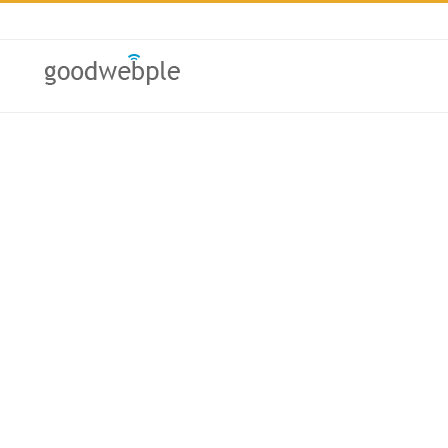
콘
텐
츠
로
건
너
뛰
기