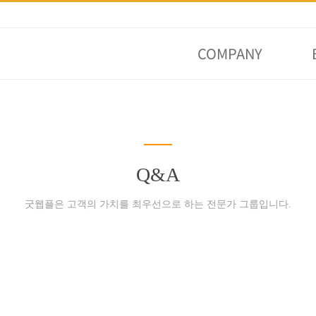
COMPANY
Q&A
굿웹플은 고객의 가치를 최우선으로 하는 전문가 그룹입니다.