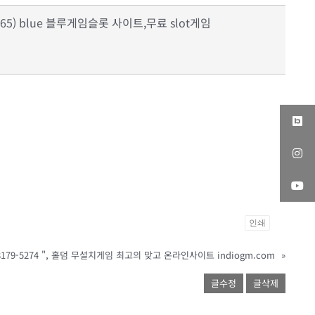
365) blue 블루게임슬롯 사이트,무료 slot게임
인쇄
179-5274 ", 홀­덤 무설치게임 최고의 맞­고 온라인사이트 indiogm.com
»
글수정
글삭제