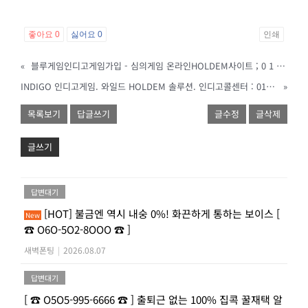
좋아요
0
싫어요
0
인쇄
«
블루게임인디고게임가입 - 심의게임 온라인HOLDEM사이트 ; 0 1 0. 8 1 7 9.5 2 7 4, 블루홀덤game｛텔레 @oio365) blue 블루게임슬롯 사이트,무료 slot게임
INDIGO 인디고게임. 와일드 HOLDEM 솔루션. 인디고콜센터 : 010.8179.5274
»
목록보기
답글쓰기
글수정
글삭제
글쓰기
답변대기
[HOT] 불금엔 역시 내숭 0%! 화끈하게 통하는 보이스 [
New
☎ O6O-5O2-8OOO ☎ ]
새벽폰팅
|
2026.08.07
답변대기
[ ☎ O5O5-995-6666 ☎ ] 출퇴근 없는 100% 집콕 꿀재택 알