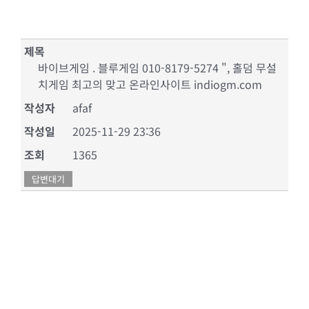
제목
바이브게임 . 블루게­임 010-8179-5274 ", 홀­덤 무설
치게임 최고의 맞­고 온라인사이트 indiogm.com
작성자
afaf
작성일
2025-11-29 23:36
조회
1365
답변대기