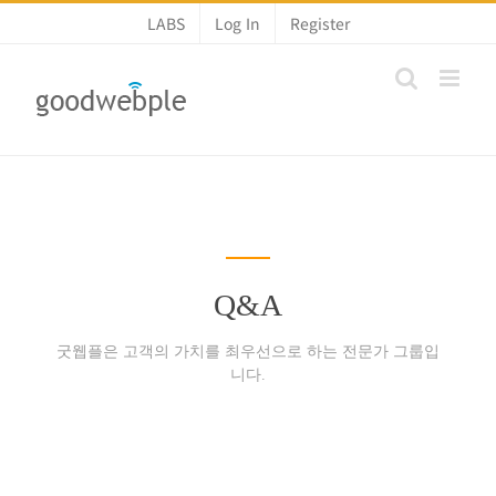
콘
LABS
Log In
Register
텐
츠
로
건
너
뛰
기
Q&A
굿웹플은 고객의 가치를 최우선으로 하는 전문가 그룹입
니다.