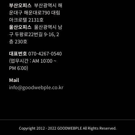
부산오피스
부산광역시 해
운대구 해운대로790 대림
아크로텔 2131호
울산오피스
울산광역시 남
구 두왕로22번길 9-16, 2
층 230호
대표번호
070-4267-0540
(업무시간 : AM 10:00 ~
PM 6:00)
Mail
info@goodwebple.co.kr
Copyright 2012 - 2022 GOODWEBPLE All Rights Reserved.