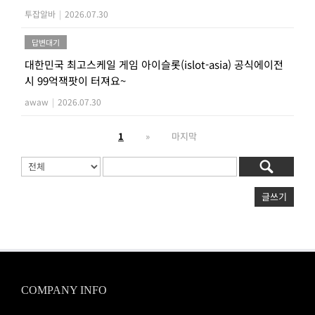
투잡알바
|
2026.07.30
답변대기
대한민국 최고스케일 게임 아이슬롯(islot-asia) 공식에이전
시 99억잭팟이 터져요~
awaw
|
2026.07.30
1
»
마지막
글쓰기
COMPANY INFO