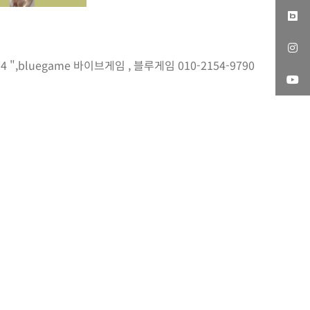
",bluegame 바이브게임 , 블루게­임 010-2154-9790