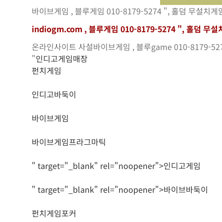
바이브게임 , 블루게­임 010-8179-5274 ", 홀­덤 무설치
indiogm.com , 블루게­임 010-8179-5274 ", 홀­
온라인사이트 사설바이브게임 , 블루game 010-8179-5274 
"
인디고게임매장
펀치게임
인디고바둑이
바이브게임
바이브게임프라그마틱
" target="_blank" rel="noopener">인디고게임
" target="_blank" rel="noopener">바이브바둑이
펀치게임포커