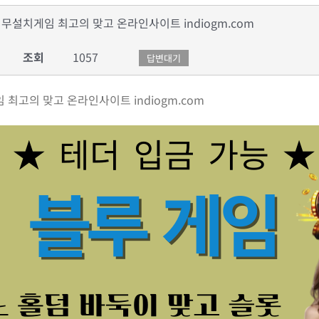
홀­덤 무설치게임 최고의 맞­고 온라인사이트 indiogm.com
조회
1057
답변대기
게임 최고의 맞­고 온라인사이트 indiogm.com