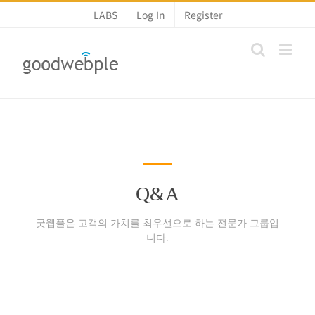
콘
LABS
Log In
Register
텐
츠
로
건
너
뛰
기
Q&A
굿웹플은 고객의 가치를 최우선으로 하는 전문가 그룹입
니다.