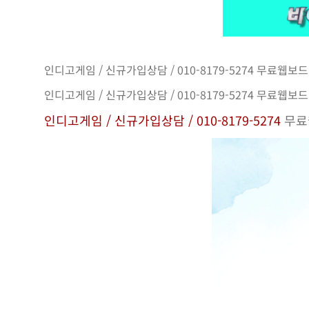
인디고게임 / 신규가입상담 / 010-8179-5274 무료웹보
인디고게임 / 신규가입상담 / 010-8179-5274 무료웹보
인디고게임 / 신규가입상담 / 010-8179-5274
무료웹