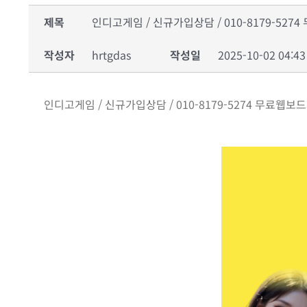
제목
인디고게임 / 신규가입상담 / 010-8179-527
작성자
hrtgdas
작성일
2025-10-02 04:43
인디고게임 / 신규가입상담 / 010-8179-5274 무료웹보드