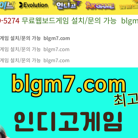
-5274
무료웹보드게임 설치/문의 가능 blgm
드게임 설치/문의 가능 blgm7.com
드게임 설치/문의 가능 blgm7.com
드게임 설치/문의 가능 blgm7.com