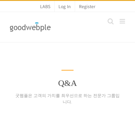
콘
LABS
Log In
Register
텐
츠
로
건
너
뛰
기
Q&A
굿웹플은 고객의 가치를 최우선으로 하는 전문가 그룹입
니다.