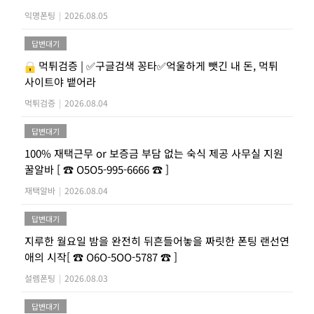
익명폰팅
|
2026.08.05
답변대기
먹튀검증 | ✅구글검색 꽁타✅억울하게 뺏긴 내 돈, 먹튀
사이트야 뱉어라
먹튀검증
|
2026.08.04
답변대기
100% 재택근무 or 보증금 부담 없는 숙식 제공 사무실 지원
꿀알바 [ ☎ O5O5-995-6666 ☎ ]
재택알바
|
2026.08.04
답변대기
지루한 월요일 밤을 완전히 뒤흔들어놓을 짜릿한 폰팅 랜선연
애의 시작[ ☎ O6O-5OO-5787 ☎ ]
설렘폰팅
|
2026.08.03
답변대기