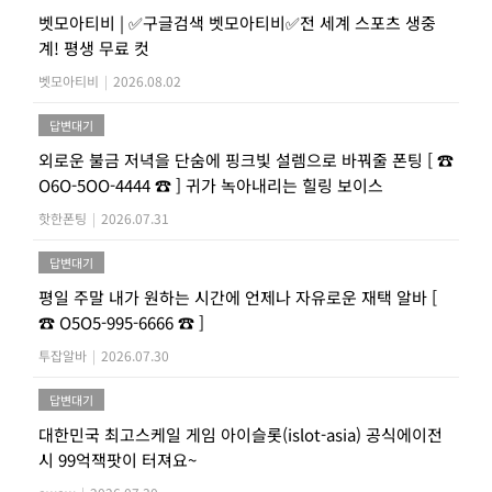
벳모아티비 | ✅구글검색 벳모아티비✅전 세계 스포츠 생중
계! 평생 무료 컷
벳모아티비
|
2026.08.02
답변대기
외로운 불금 저녁을 단숨에 핑크빛 설렘으로 바꿔줄 폰팅 [ ☎
O6O-5OO-4444 ☎ ] 귀가 녹아내리는 힐링 보이스
핫한폰팅
|
2026.07.31
답변대기
평일 주말 내가 원하는 시간에 언제나 자유로운 재택 알바 [
☎ O5O5-995-6666 ☎ ]
투잡알바
|
2026.07.30
답변대기
대한민국 최고스케일 게임 아이슬롯(islot-asia) 공식에이전
시 99억잭팟이 터져요~