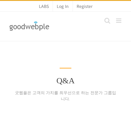
콘
LABS
Log In
Register
텐
츠
로
건
너
뛰
기
Q&A
굿웹플은 고객의 가치를 최우선으로 하는 전문가 그룹입
니다.