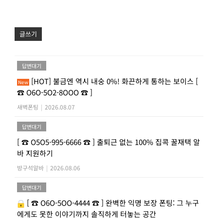
글쓰기
답변대기
[HOT] 불금엔 역시 내숭 0%! 화끈하게 통하는 보이스 [
New
☎ O6O-5O2-8OOO ☎ ]
새벽폰팅
|
2026.08.07
답변대기
[ ☎ O5O5-995-6666 ☎ ] 출퇴근 없는 100% 집콕 꿀재택 알
바 지원하기
방구석알바
|
2026.08.06
답변대기
[ ☎ O6O-5OO-4444 ☎ ] 완벽한 익명 보장 폰팅: 그 누구
에게도 못한 이야기까지 솔직하게 터놓는 공간