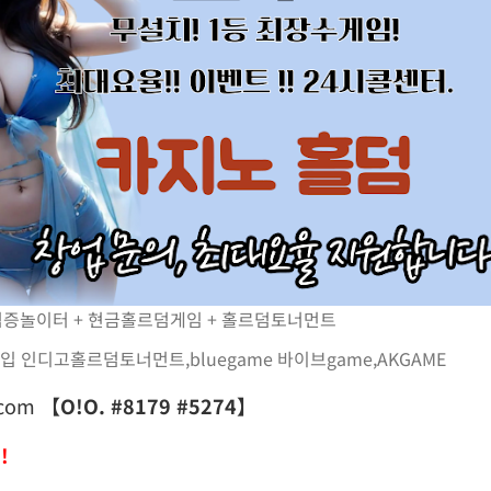
검증놀이터 + 현금홀르덤게임 + 홀르덤토너먼트
입 인디고홀르덤토너먼트,bluegame 바이브game,AKGAME
.com
【O!O. #8179 #5274】
!