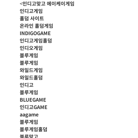
<
인디고맞고
에이케이게임
인디고게임
홀덤 사이트
온라인 홀덤게임
INDIGOGAME
인디고게임홀덤
인디오게임
블루게임
블루게임
와일드게임
와일드홀덤
인디고
블루게임
BLUEGAME
인디고GAME
aagame
블루게임
블루게임홀덤
블루맞고