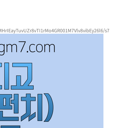
IEayTuvUZr8vTI1rMo4GR001M7Vlv8vibEy26l6/s7