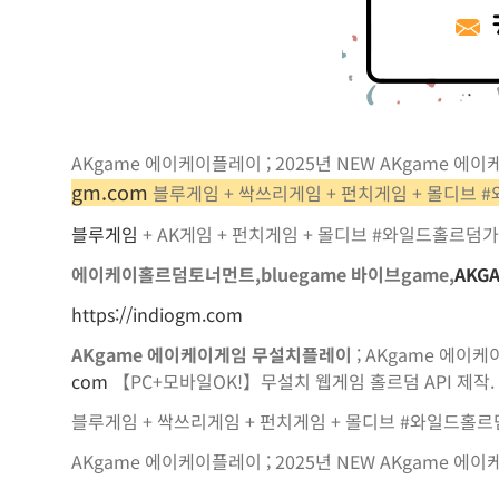
AKgame 에이케이플레이 ; 2025년 NEW AKgame 
gm.com
블루게임 + 싹쓰리게임 + 펀치게임 + 몰디브
블루게임
+ AK게임 + 펀치게임 + 몰디브 #와일드홀르덤가
에이케이홀르덤토너먼트,bluegame 바이브game,
AKG
https://indiogm.com
AKgame 에이케이게임 무설치플레이
; AKgame 에이케
com
【PC+모바일OK!】무설치 웹게임 홀르덤 API 제작.
블루게임 + 싹쓰리게임 + 펀치게임 + 몰디브 #와일드홀
AKgame 에이케이플레이 ; 2025년 NEW AKgame 에