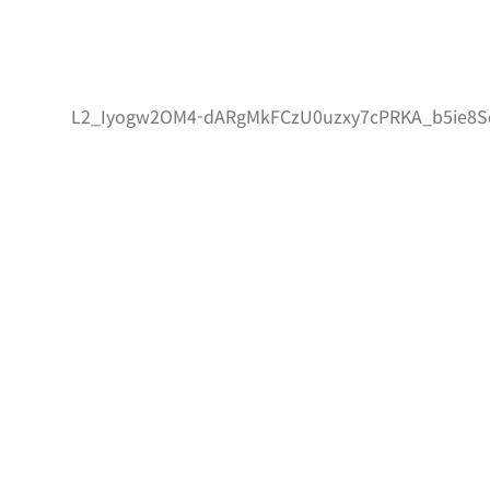
L2_Iyogw2OM4-dARgMkFCzU0uzxy7cPRKA_b5ie8S