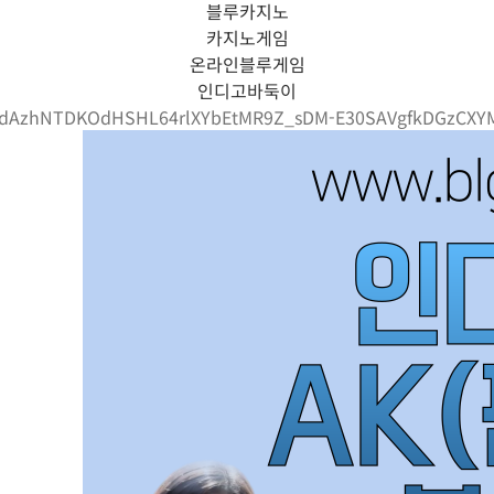
블루카지노
카지노게임
온라인블루게임
인디고바둑이
dAzhNTDKOdHSHL64rlXYbEtMR9Z_sDM-E30SAVgfkDGzCXYMHr