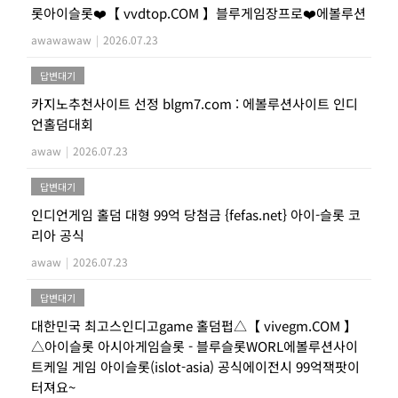
롯아이슬롯❤️【 vvdtop.COM 】블루게임장프로❤️에볼루션
awawawaw
|
2026.07.23
답변대기
카­지노추천사이트 선정 blgm7.com : 에볼루션사이트 인디
언홀덤대회
awaw
|
2026.07.23
답변대기
인디언게임 홀덤 대형 99억 당첨금 {fefas.net} 아이-슬롯 코
리아 공식
awaw
|
2026.07.23
답변대기
대한민국 최고스인디­고game 홀­덤펍△【 vivegm.COM 】
△아이슬롯 아시아게임슬­롯 - 블루슬­롯WORL에볼루션사이
트케일 게임 아이슬롯(islot-asia) 공식에이전시 99억잭팟이
터져요~