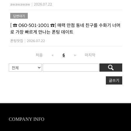
awawawaw
|
2026.07.22
답변대기
[ ☎ O6O-5O1-1OO1 ☎] 매력 만점 동네 친구를 수화기 너머
로 가장 빠르게 만나는 폰팅 데이트
폰팅맛집
|
2026.07.22
처음
«
6
»
마지막
글쓰기
COMPANY INFO