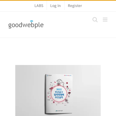
콘
LABS
Log In
Register
텐
츠
로
건
너
뛰
기